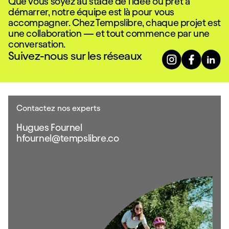
Que vous soyez au stade de l’idée ou prêt à
démarrer, notre équipe est là pour vous
accompagner. Chez Tempslibre, chaque projet est
une collaboration — et tout commence par une
conversation.
Suivez-nous sur les réseaux
Contactez nos experts
Hugues Fournel
hfournel@tempslibre.co